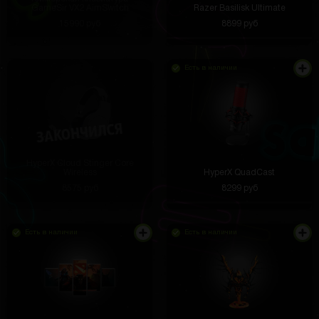
GameSir VX2 AimSwitch
Razer Basilisk Ultimate
15990 руб
8899 руб
Есть в наличии
HyperX Cloud Stinger Core
Wireless
HyperX QuadCast
8575 руб
8299 руб
Есть в наличии
Есть в наличии