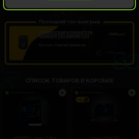
ОТКРЫТЬ ЗА
639
Демо прокрут
РУБ
Последний топ-выигрыш
ГЕЙМЕРСКАЯ КЛАВИАТУРА
15990
руб
GAMESIR VX2 AIMSWITCH
Выиграл:
Сергей Орешков
5 часов назад
СПИСОК ТОВАРОВ В КОРОБКЕ
Есть в наличии
Есть в наличии
+1
HYPERPC Lumen 7 Ultra
Corsair VOYAGER