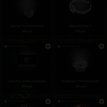
Брелок The International
Браслет Dota 2
399 руб
378 руб
Есть в наличии
Есть в наличии
Dota Plus: месяц подписки
Подвеска The International
299 руб
291 руб
Есть в наличии
Есть в наличии