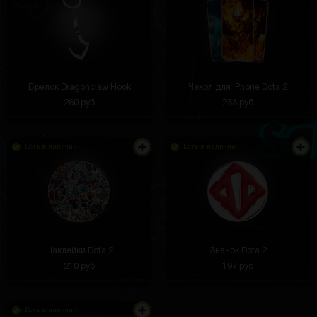
Брелок Dragonclaw Hook
Чехол для iPhone Dota 2
260 руб
233 руб
Я выиграла приз,но не могу разобраться с
доставкой
Есть в наличии
Есть в наличии
Екатерина Павлова
3 часа назад
Если у вас есть вопросы по доставке,
ТП
можете обратиться в техподдержку.
Контакты есть на сайте
Техническая поддержка
3 часа назад
Наклейки Dota 2
Значок Dota 2
Пацаны кто что выбил тут? я вот фитнес часы и
тетрис
210 руб
197 руб
Андрей Зайлер
3 часа назад
Лента клеится легко, держится крепко
Есть в наличии