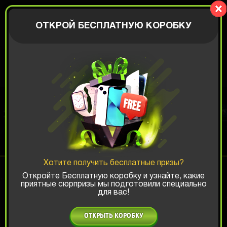
OG BOX
АВТОРИЗАЦИЯ
ОТКРОЙ БЕСПЛАТНУЮ КОРОБКУ
DOTA 2 BOX
Шанс ТОП-выигрыша:
Хотите получить бесплатные призы?
x1
x2
x3
Откройте Бесплатную коробку и узнайте, какие
приятные сюрпризы мы подготовили специально
для вас!
Есть промокод?
ОТКРЫТЬ КОРОБКУ
749 РУБ