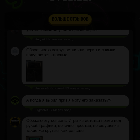
Данила Дадон
час назад
БОЛЬШЕ ОТЗЫВОВ
ура мне выпала утка с пропеллером
Андрей Нагаев
час назад
Оборачиваю вокруг ветки или перил и снимки
получаются класные
Анатолий Калюжный
53 минуты назад
А когда я выбил приз я могу его заказать??
Нұрасыл
37 минут назад
Обожаю эту консоль! Игры из детства прямо под
рукой. Графика, конечно, простая, но ощущения
такие же крутые, как раньше.