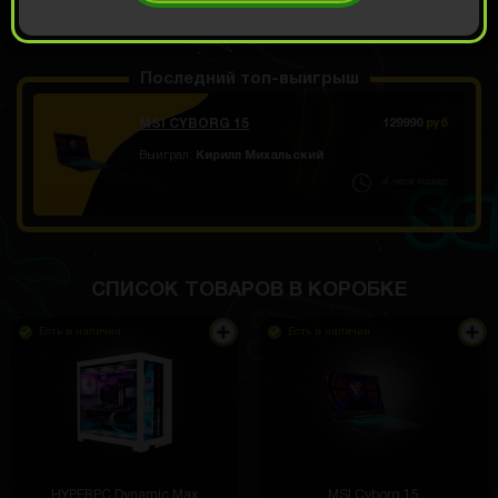
ОТКРЫТЬ ЗА
3600
Демо прокрут
РУБ
Последний топ-выигрыш
MSI CYBORG 15
129990
руб
Выиграл:
Кирилл Михальский
4 часа назад
Пришел долгожданный айфон и часы))) Посылка
правда шла месяц но я доволен
СПИСОК ТОВАРОВ В КОРОБКЕ
Есть в наличии
Есть в наличии
Данил Верниг
3 часа назад
подарил другу, который фанатеет от игры. Он в
восторге! Держится на руке отлично, качество
хорошее, логотип не стирается.
HYPERPC Dynamic Max
MSI Cyborg 15