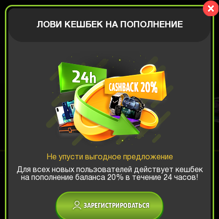
OG BOX
АВТОРИЗАЦИЯ
ЛОВИ КЕШБЕК НА ПОПОЛНЕНИЕ
ИГРОВОЙ ALL-IN
Шанс ТОП-выигрыша:
Не упусти выгодное предложение
x1
x2
x3
Для всех новых пользователей действует кешбек
на пополнение баланса 20% в течение 24 часов!
Есть промокод?
ЗАРЕГИСТРИРОВАТЬСЯ
4499 РУБ