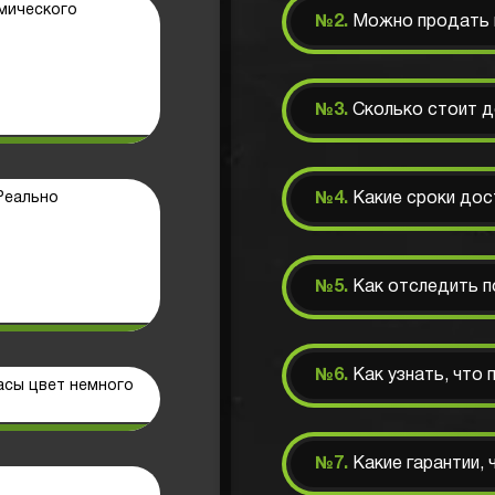
смического
№2.
Можно продать н
№3.
Сколько стоит 
 Реально
№4.
Какие сроки дос
№5.
Как отследить п
№6.
Как узнать, что
асы цвет немного
№7.
Какие гарантии,