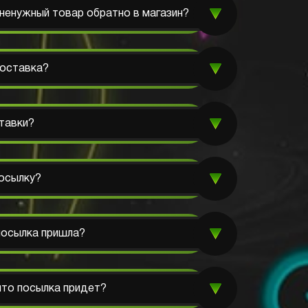
енужный товар обратно в магазин?
доставка?
тавки?
осылку?
 посылка пришла?
 что посылка придет?