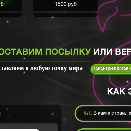
уб
д
1500 руб
ОСТАВИМ ПОСЫЛКУ
ИЛИ ВЕ
ов. Очень
ставляем в любую точку мира
ГАРАНТИИ ДОСТАВ
КАК 
№1.
В какие страны 