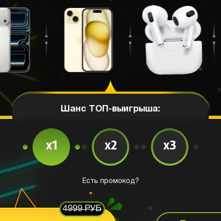
Шанс ТОП-выигрыша:
x1
x2
x3
Есть промокод?
4999 РУБ