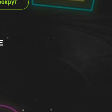
рокрут
Е