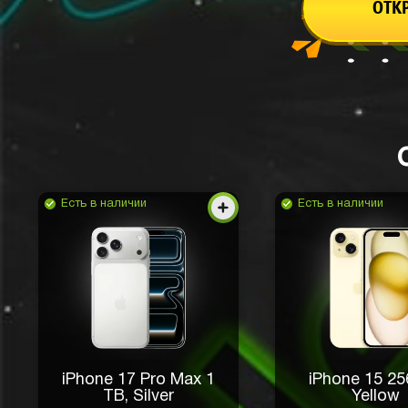
ОТК
Где я могу получить информацию 
аккаунте?
Egor Samsonov
4 часа назад
В Личном кабинете.
ТП
Техническая поддержка
2 часа
Есть в наличии
Есть в наличии
Наушники выглядят стильно, сразу
Samsung.
Вова Родионов
3 часа назад
Открываю бесплатную коробку, уж
iPhone 17 Pro Max 1
iPhone 15 2
колонку, хочу выбить телефон)
ТB, Silver
Yellow