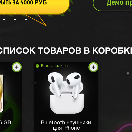
Демо п
РЫТЬ ЗА
4000
РУБ
о предметах на
СПИСОК ТОВАРОВ В КОРОБК
 назад
Есть в наличии
 видно, что это
е получила часы,
56 GB
Bluetooth наушники
для iPhone