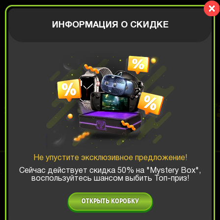
OG BOX
АВТОРИЗАЦИЯ
ИНФОРМАЦИЯ О СКИДКЕ
МЕМНАЯ КОРОБКА
Шанс ТОП-выигрыша:
Не упустите эксклюзивное предложение!
x1
x2
x3
Сейчас действует скидка 50% на "Mystery Box",
воспользуйтесь шансом выбить Топ-приз!
Есть промокод?
ОТКРЫТЬ КОРОБКУ
559 РУБ