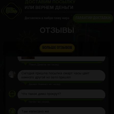
ДОСТАВИМ ПОСЫЛКУ
ИЛИ ВЕРНЕМ ДЕНЬГИ
ГАРАНТИИ ДОСТАВКИ
Доставляем в любую точку мира
Арсений Гагарин
2 часа назад
ОТЗЫВЫ
Плотно сидит, ничего не люфтит. Реально
качественный товар
БОЛЬШЕ ОТЗЫВОВ
Павел Денисов
час назад
Сегодня пришла посылка смарт часы цвет
немного другой но зато пришёл
Даниил Миненко
час назад
Что такое демо прокрут?
Sardar
час назад
Там написано же