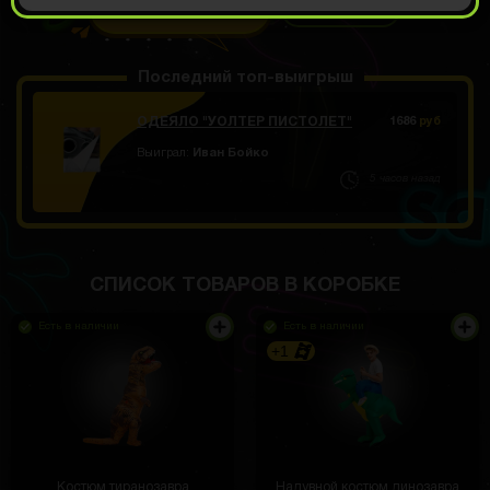
ОТКРЫТЬ ЗА
479
Демо прокрут
РУБ
Последний топ-выигрыш
ОДЕЯЛО "УОЛТЕР ПИСТОЛЕТ"
1686
руб
Выиграл:
Иван Бойко
5 часов назад
СПИСОК ТОВАРОВ В КОРОБКЕ
Есть в наличии
Есть в наличии
+1
Костюм тиранозавра
Надувной костюм динозавра