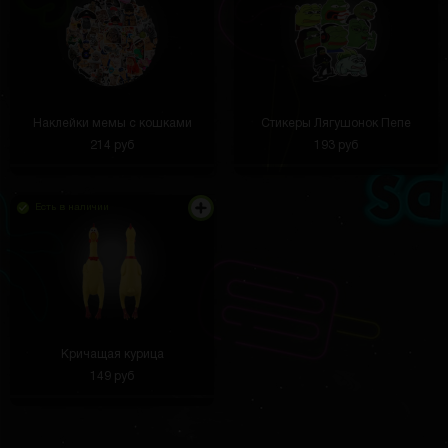
Автомобиль всегда свежий,
Наклейки мемы с кошками
Стикеры Лягушонок Пепе
214 руб
193 руб
Игор Виноградов
3 часа назад
Яркие цвета, без разводов и сколов. Очень
Есть в наличии
приятно смотреть
Игорь Танас
2 часа назад
Кричащая курица
я выйграл комп
149 руб
😜Ростислав 😜
2 часа назад
Стоит на тарпеде, добавляет космического
антуража